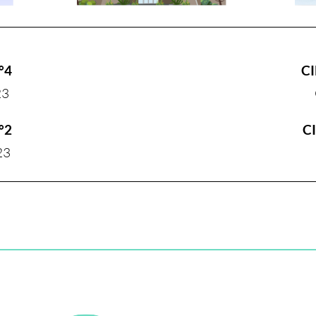
°4
C
23
°2
C
23