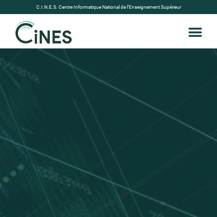
C.I.N.E.S. Centre Informatique National de l’Enseignement Supérieur