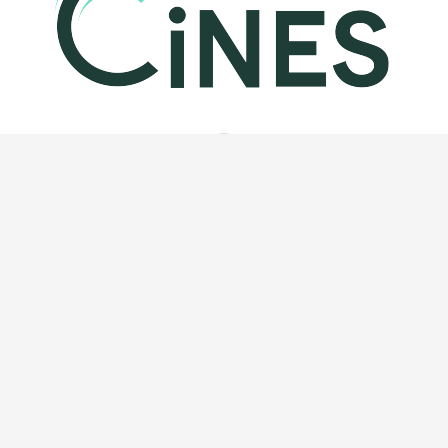
Le CINES (Centre Informatique National de l’Enseignement
Supérieur) est un établissement public national, basé à
Montpellier (France) et placé sous la tutelle du Ministère de
lʼEnseignement Supérieur et de la Recherche (MESR).
Le CINES
a trois missions stratégiques nationales : le calcul numérique
intensif, l’archivage pérenne de données électroniques,
l’hébergement de plates-formes informatiques d’envergure
nationale
Adresse
: 950 rue de St Priest – 34097 Montpellier Cedex 5