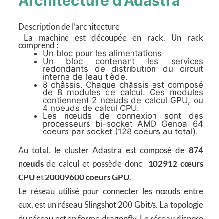
Architecture d'Adastra
Description de l’architecture
La machine est découpée en rack. Un rack
comprend :
Un bloc pour les alimentations
Un bloc contenant les services
redondants de distribution du circuit
interne de l’eau tiède.
8 châssis. Chaque châssis est composé
de 8 modules de calcul. Ces modules
contiennent 2 nœuds de calcul GPU, ou
4 noeuds de calcul CPU.
Les nœuds de connexion sont des
processeurs bi-socket AMD Genoa 64
coeurs par socket (128 coeurs au total).
Au total, le cluster Adastra est composé de
874
nœuds
de calcul et possède donc
102912 cœurs
CPU
et
20009600 coeurs GPU
.
Le réseau utilisé pour connecter les nœuds entre
eux, est un réseau Slingshot 200 Gbit/s. La topologie
du réseau est en forme dragonfly. Le réseau dispose