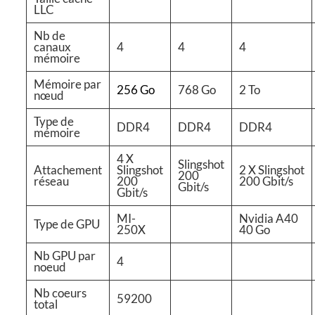
LLC
Nb de
canaux
4
4
4
mémoire
Mémoire par
256 Go
768 Go
2 To
nœud
Type de
DDR4
DDR4
DDR4
mémoire
4 X
Slingshot
Attachement
Slingshot
2 X Slingshot
200
réseau
200
200 Gbit/s
Gbit/s
Gbit/s
MI-
Nvidia A40
Type de GPU
250X
40 Go
Nb GPU par
4
noeud
Nb coeurs
59200
total