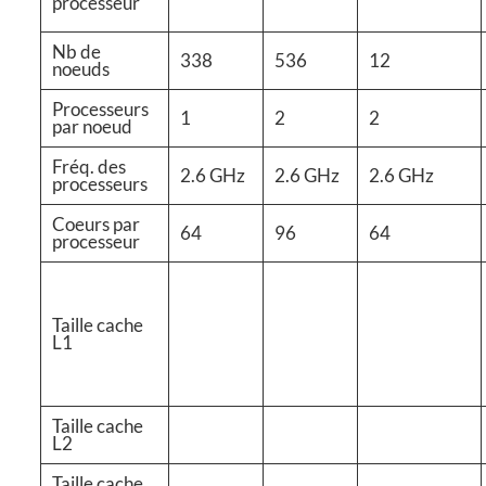
processeur
Nb de
338
536
12
noeuds
Processeurs
1
2
2
par noeud
Fréq. des
2.6 GHz
2.6 GHz
2.6 GHz
processeurs
Coeurs par
64
96
64
processeur
Taille cache
L1
Taille cache
L2
Taille cache