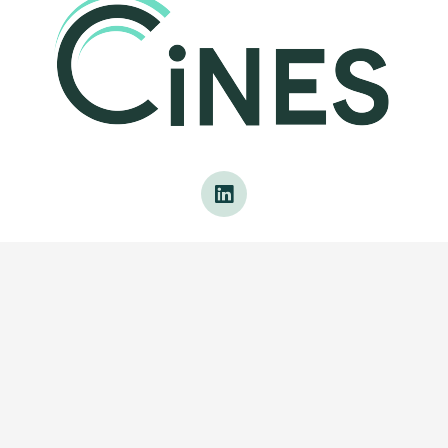
Le CINES (Centre Informatique National de l’Enseignement
Supérieur) est un établissement public national, basé à
Montpellier (France) et placé sous la tutelle du Ministère de
lʼEnseignement Supérieur et de la Recherche (MESR).
Le CINES
a trois missions stratégiques nationales : le calcul numérique
intensif, l’archivage pérenne de données électroniques,
l’hébergement de plates-formes informatiques d’envergure
nationale