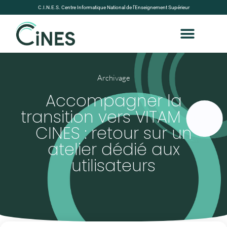
C.I.N.E.S. Centre Informatique National de l’Enseignement Supérieur
Archivage
Accompagner la
transition vers VITAM au
CINES : retour sur un
atelier dédié aux
utilisateurs