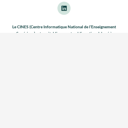
Le CINES (Centre Informatique National de l’Enseignement
Supérieur) est un établissement public national, basé à
Montpellier (France) et placé sous la tutelle du Ministère de
lʼEnseignement Supérieur et de la Recherche (MESR).
Le CINES
a trois missions stratégiques nationales : le calcul numérique
intensif, l’archivage pérenne de données électroniques,
l’hébergement de plates-formes informatiques d’envergure
nationale
Adresse
: 950 rue de St Priest – 34097 Montpellier Cedex 5
Téléphone :
+33467141414
Présentation
Calcul
Archivage
Hébergement
Services