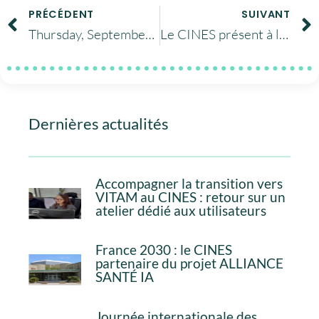
PRÉCÉDENT
SUIVANT
Thursday, September 4: The Geosud office meeting at CINES
Le CINES présent à l’université d’été du GFII, le 12 septembre à la médiathèque Emile Zola de Montpellier
Dernières actualités
Accompagner la transition vers
VITAM au CINES : retour sur un
atelier dédié aux utilisateurs
France 2030 : le CINES
partenaire du projet ALLIANCE
SANTÉ IA
Journée internationale des