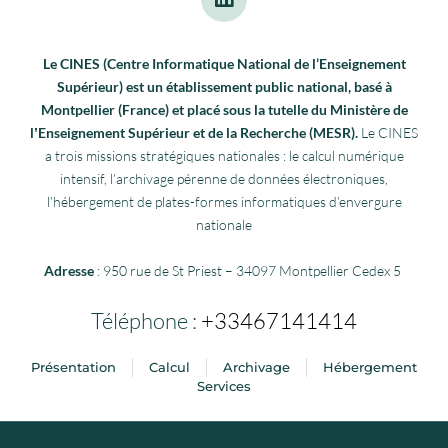
Le CINES (Centre Informatique National de l’Enseignement
Supérieur) est un établissement public national, basé à
Montpellier (France) et placé sous la tutelle du Ministère de
lʼEnseignement Supérieur et de la Recherche (MESR).
Le CINES
a trois missions stratégiques nationales : le calcul numérique
intensif, l’archivage pérenne de données électroniques,
l’hébergement de plates-formes informatiques d’envergure
nationale
Adresse
: 950 rue de St Priest – 34097 Montpellier Cedex 5
Téléphone :
+33467141414
Présentation
Calcul
Archivage
Hébergement
Services