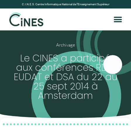
C.I.N.E.S. Centre Informatique National de l’Enseignement Supérieur
Archivage
Le CINES a participé
aux conférences RDA,
EUDAT et DSA du 22 au
25 sept 2014 à
Amsterdam