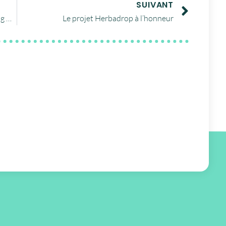
SUIVANT
Registration open for training: Debugging & Optimization
Le projet Herbadrop à l’honneur