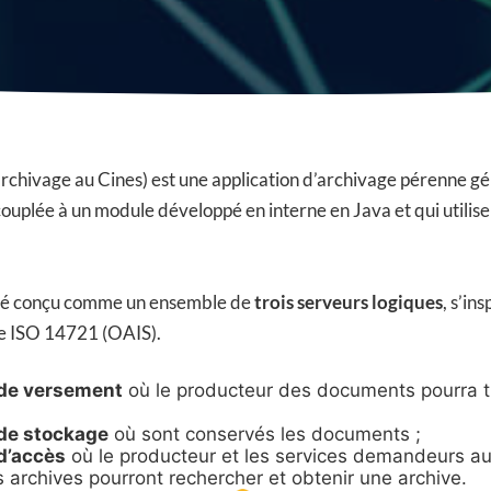
rchivage au Cines) est une application d’archivage pérenne g
t couplée à un module développé en interne en Java et qui utilis
té conçu comme un ensemble de
trois serveurs logiques
, s’in
e ISO 14721 (OAIS).
 de versement
où le producteur des documents pourra t
de stockage
où sont conservés les documents ;
d’accès
où le producteur et les services demandeurs au
s archives pourront rechercher et obtenir une archive.