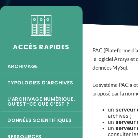
ACCÈS RAPIDES
PAC (Plateforme d’a
le logiciel Arcsys e
ARCHIVAGE
données MySql.
TYPOLOGIES D’ARCHIVES
Le système PAC a é
proposé par la norm
L’ARCHIVAGE NUMÉRIQUE,
QU’EST-CE QUE C’EST ?
un
serveur
archives ;
DONNÉES SCIENTIFIQUES
un
serveur 
un
serveur 
consulter le
RESSOURCES