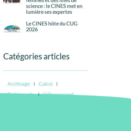
femmes et des filles de
science : le CINES met en
lumière ses expertes
Le CINES hôte du CUG
2026
Catégories articles
Archivage
Calcul
Evénements
Hébergement