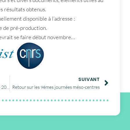
eurs et divers documents, éléments utiles au
es résultats obtenus.
ellement disponible à l’adresse :
e de pré-production.
devrait se faire début novembre…
SUIVANT
Rencontres Huma-Num – 10/13 octobre 2016
Retour sur les 9èmes journées méso-centres