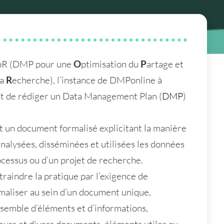
DoR (DMP pour une
O
ptimisation du
P
artage et
la
R
echerche), l’instance de DMPonline à
met de rédiger un Data Management Plan (
DMP
)
n document formalisé explicitant la manière
alysées, disséminées et utilisées les données
rocessus ou d’un projet de recherche.
raindre la pratique par l’exigence de
maliser au sein d’un document unique,
ensemble d’éléments et d’informations,