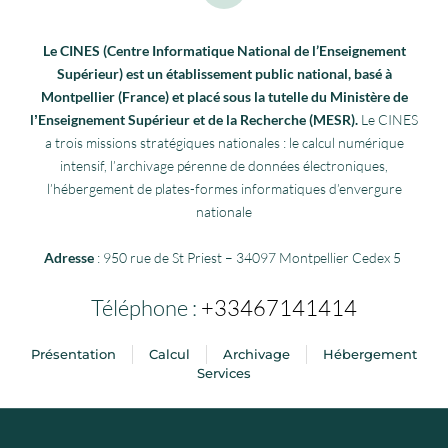
Le CINES (Centre Informatique National de l’Enseignement
Supérieur) est un établissement public national, basé à
Montpellier (France) et placé sous la tutelle du Ministère de
lʼEnseignement Supérieur et de la Recherche (MESR).
Le CINES
a trois missions stratégiques nationales : le calcul numérique
intensif, l’archivage pérenne de données électroniques,
l’hébergement de plates-formes informatiques d’envergure
nationale
Adresse
: 950 rue de St Priest – 34097 Montpellier Cedex 5
Téléphone :
+33467141414
Présentation
Calcul
Archivage
Hébergement
Services