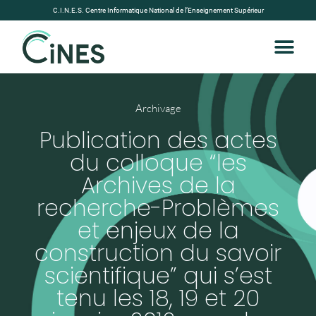
C.I.N.E.S. Centre Informatique National de l’Enseignement Supérieur
Archivage
Publication des actes
du colloque “les
Archives de la
recherche-Problèmes
et enjeux de la
construction du savoir
scientifique” qui s’est
tenu les 18, 19 et 20