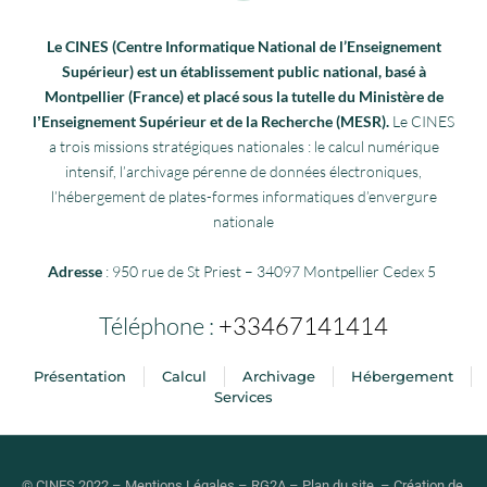
Le CINES (Centre Informatique National de l’Enseignement
Supérieur) est un établissement public national, basé à
Montpellier (France) et placé sous la tutelle du Ministère de
lʼEnseignement Supérieur et de la Recherche (MESR).
Le CINES
a trois missions stratégiques nationales : le calcul numérique
intensif, l’archivage pérenne de données électroniques,
l’hébergement de plates-formes informatiques d’envergure
nationale
Adresse
: 950 rue de St Priest – 34097 Montpellier Cedex 5
Téléphone :
+33467141414
Présentation
Calcul
Archivage
Hébergement
Services
© CINES 2022 –
Mentions Légales
–
RG2A
–
Plan du site
–
Création de