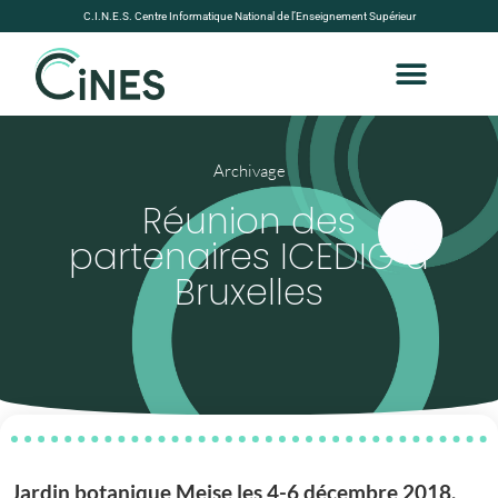
C.I.N.E.S. Centre Informatique National de l’Enseignement Supérieur
Archivage
Réunion des
partenaires ICEDIG à
Bruxelles
Jardin botanique Meise les 4-6 décembre 2018.