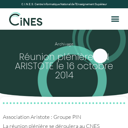
C.I.N.E.S. Centre Informatique National de l’Enseignement Supérieur
Archivage
Réunion plénière PIN
ARISTOTE le 16 octobre
2014
Association Aristote : Groupe PIN
La réunion plénière se déroulera au CNES