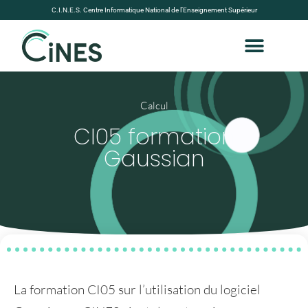
C.I.N.E.S. Centre Informatique National de l’Enseignement Supérieur
Calcul
CI05 formation
Gaussian
La formation CI05 sur l’utilisation du logiciel