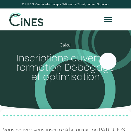
C.I.N.E.S. Centre Informatique National de l’Enseignement Supérieur
Calcul
Inscriptions ouvertes :
formation Débogage
et optimisation
Vous pouvez vous inscrire à la formation PATC CI03