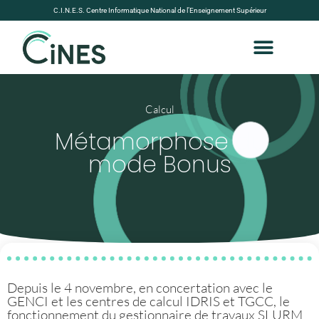
C.I.N.E.S. Centre Informatique National de l’Enseignement Supérieur
Calcul
Métamorphose du
mode Bonus
Depuis le 4 novembre, en concertation avec le
GENCI et les centres de calcul IDRIS et TGCC, le
fonctionnement du gestionnaire de travaux SLURM