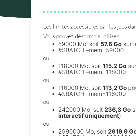
Les limites accessibles par les jobs d
Vous pouvez désormais utiliser :
59000 Mo, soit
57.6 Go
sur 
#SBATCH –mem=59000
ou
118000 Mo, soit
115.2 Go
sur
#SBATCH –mem=118000
ou
116000 Mo, soit
113,2 Go
po
#SBATCH –mem=116000
ou
242000 Mo, soit
236,3 Go
s
interactif uniquement
)
ou
2990000 Mo, soit
2919,9 G