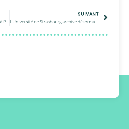
SUIVANT
Plénière du groupe PIN le 12 septembre à Paris
L’Université de Strasbourg archive désormais au CINES