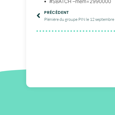
#SBATCH –mem=2990000
PRÉCÉDENT