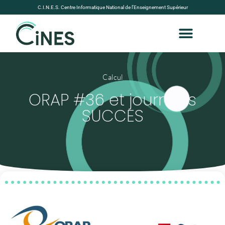
C.I.N.E.S. Centre Informatique National de l’Enseignement Supérieur
Calcul
ORAP #36 et journées
SUCCES