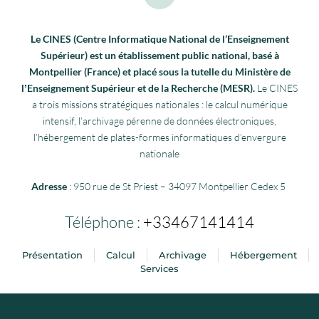
Le CINES (Centre Informatique National de l’Enseignement
Supérieur) est un établissement public national, basé à
Montpellier (France) et placé sous la tutelle du Ministère de
lʼEnseignement Supérieur et de la Recherche (MESR).
Le CINES
a trois missions stratégiques nationales : le calcul numérique
intensif, l’archivage pérenne de données électroniques,
l’hébergement de plates-formes informatiques d’envergure
nationale
Adresse
: 950 rue de St Priest – 34097 Montpellier Cedex 5
Téléphone :
+33467141414
Présentation
Calcul
Archivage
Hébergement
Services