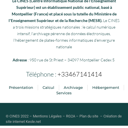
Le CINES (Centre Informatique National de l’Enseignement
Supérieur) est un établissement public national, basé à
Montpellier (France) et placé sous la tutelle du Ministère de
lʼEnseignement Supérieur et de la Recherche (MESR).
Le CINES
a trois missions stratégiques nationales : le calcul numérique
intensif, l’archivage pérenne de données électroniques,
l’hébergement de plates-formes informatiques d’envergure
nationale
Adresse
: 950 rue de St Priest – 34097 Montpellier Cedex 5
Téléphone :
+33467141414
Présentation
Calcul
Archivage
Hébergement
Services
© CINES 2022 –
Mentions Légales
–
RG2A
–
Plan du site
–
Création de
site internet
Keole.net