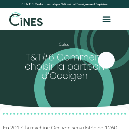
C.I.N.E.S. Centre Informatique National de l’Enseignement Supérieur
Calcul
T&T#6 Comment
choisir la partition
d’Occigen
En 2017, la machine Occigen sera dotée de 1260