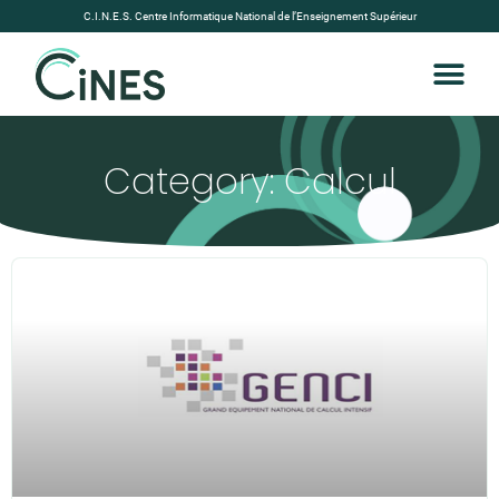
C.I.N.E.S. Centre Informatique National de l’Enseignement Supérieur
Category: Calcul