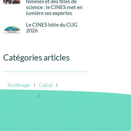
femmes et des filles de
science : le CINES met en
lumière ses expertes
Le CINES hôte du CUG
2026
Catégories articles
Archivage
Calcul
Evénements
Hébergement