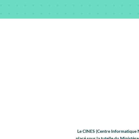
Le CINES (Centre Informatique Na
placé sous la tutelle du Ministè