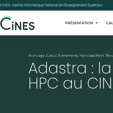
CINES - Centre Informatique National de l’Enseignement Supérieur
PRÉSENTATION
CA
Archivage
,
Calcul
,
Evénements
,
Non classifié(e)
,
Revu
Adastra : l
HPC au CIN