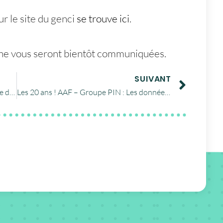
ur le site du genci
se trouve ici
.
ine vous seront bientôt communiquées.
SUIVANT
Webinaire cellule PIN-Formats : Stratégie de préservation
Les 20 ans ! AAF – Groupe PIN : Les données numériques, une espèce en voie d’extinction ?