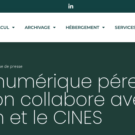
LCUL
ARCHIVAGE
HÉBERGEMENT
SERVICE
e de presse
 numérique pér
on collabore a
et le CINES