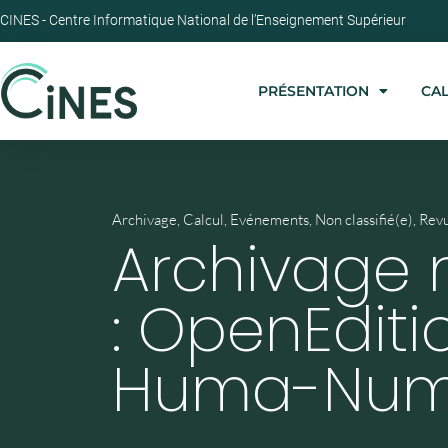
CINES - Centre Informatique National de l’Enseignement Supérieur
PRÉSENTATION
CA
Archivage
,
Calcul
,
Evénements
,
Non classifié(e)
,
Revu
Archivage
: OpenEditi
Huma-Num 