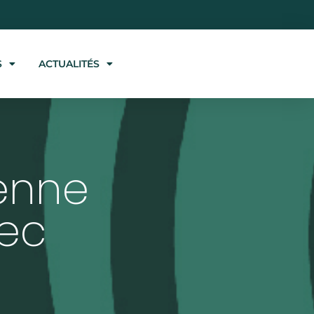
S
ACTUALITÉS
enne
vec