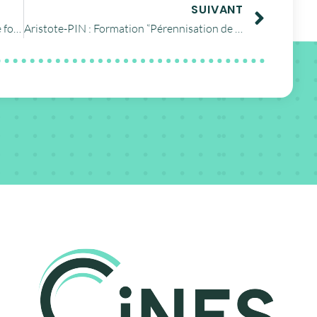
SUIVANT
Aristote-PIN : La page Web de la « cellule format » en ligne
Aristote-PIN : Formation “Pérennisation de l’Information Numérique”