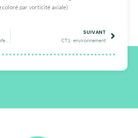
coloré par vorticité axiale)
SUIVANT
APA (Alliance for Permanent Access) Conference 6-7 November 2012 Frascati, Rome
CT1 : environnement