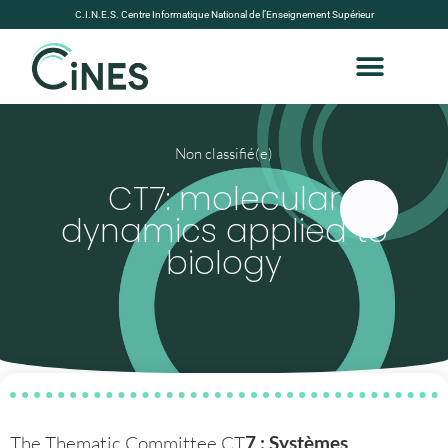
C.I.N.E.S. Centre Informatique National de l’Enseignement Supérieur
Non classifié(e)
CT7: molecular
dynamics applied to
biology
The Thematic Committee CT
7 :
Systèmes