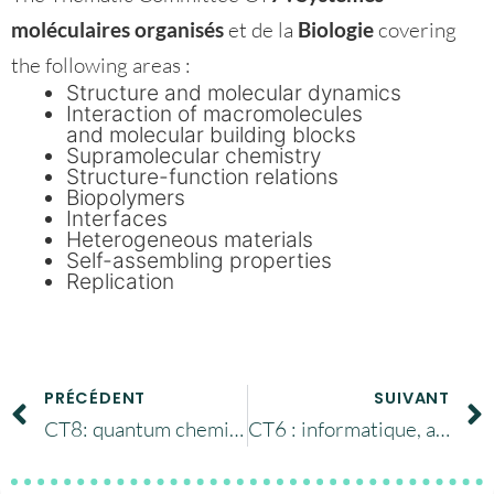
moléculaires organisés
et de la
Biologie
covering
the following areas :
Structure and molecular dynamics
Interaction of macromolecules
and molecular building blocks
Supramolecular chemistry
Structure-function relations
Biopolymers
Interfaces
Heterogeneous materials
Self-assembling properties
Replication
PRÉCÉDENT
SUIVANT
CT8: quantum chemistry and molecular modeling
CT6 : informatique, algorithmique et mathématiques