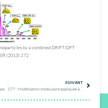
nanoparticles by a combined DRIFT/DFT
 308 (2013) 272
SUIVANT
CT9: physics, chemistry and material properties
CT7 : Modélisation moléculaire appliquée à la biologie