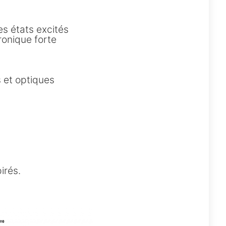
es états excités
ronique forte
 et optiques
irés.