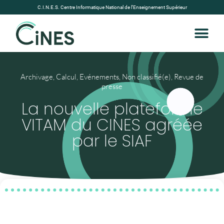
C.I.N.E.S. Centre Informatique National de l’Enseignement Supérieur
Archivage
,
Calcul
,
Evénements
,
Non classifié(e)
,
Revue de
presse
La nouvelle plateforme
VITAM du CINES agréée
par le SIAF