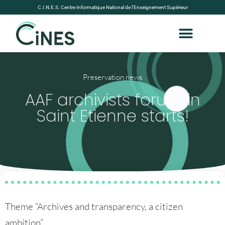
C.I.N.E.S. Centre Informatique National de l’Enseignement Supérieur
Preservation news
AAF archivists forum in
Saint Etienne starts!
Theme “Archives and transparency, a citizen
ambition”