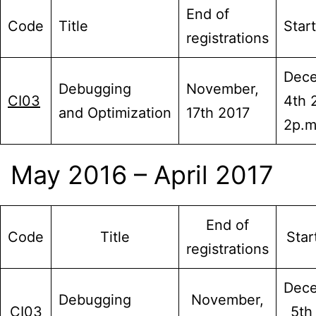
End of
Code
Title
Star
registrations
Dece
Debugging
November,
CI03
4th 
and Optimization
17th 2017
2p.m
May 2016 – April 2017
End of
Code
Title
Star
registrations
Dece
Debugging
November,
CI03
5th