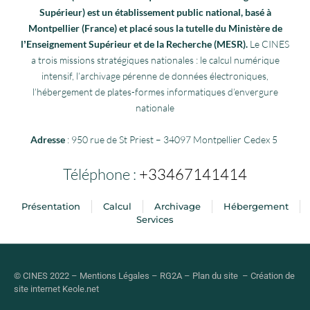
Supérieur) est un établissement public national, basé à
Montpellier (France) et placé sous la tutelle du Ministère de
lʼEnseignement Supérieur et de la Recherche (MESR).
Le CINES
a trois missions stratégiques nationales : le calcul numérique
intensif, l’archivage pérenne de données électroniques,
l’hébergement de plates-formes informatiques d’envergure
nationale
Adresse
: 950 rue de St Priest – 34097 Montpellier Cedex 5
Téléphone :
+33467141414
Présentation
Calcul
Archivage
Hébergement
Services
© CINES 2022 –
Mentions Légales
–
RG2A
–
Plan du site
–
Création de
site internet
Keole.net