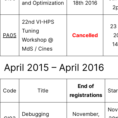
and Optimization
18th 2016
2p
22nd VI-HPS
23
Tuning
PA05
Cancelled
2
Workshop @
14
MdS / Cines
April 2015 – April 2016
End of
Code
Title
Star
registra
tions
Nov
Debugging
November,