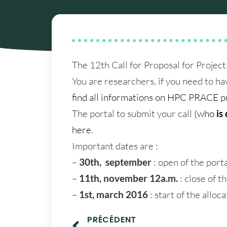
The 12th Call for Proposal for Proje
You are researchers, if you need to h
find all informations on HPC PRACE pr
The portal to submit your call
(who
is
here
.
Important dates are :
–
30th, september
: open of the porta
–
11th, november 12a.m.
: close of t
–
1st, march 2016
: start of the alloc
PRÉCÉDENT