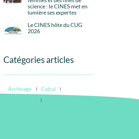
femmes et des filles de
science : le CINES met en
lumière ses expertes
Le CINES hôte du CUG
2026
Catégories articles
Archivage
Calcul
Evénements
Hébergement