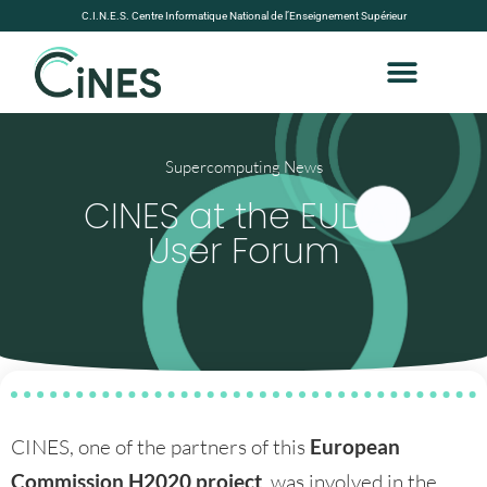
C.I.N.E.S. Centre Informatique National de l’Enseignement Supérieur
Supercomputing News
CINES at the EUDAT
User Forum
CINES, one of the partners of this
European
Commission H2020 project
, was involved in the