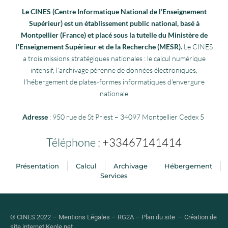
Le CINES (Centre Informatique National de l’Enseignement
Supérieur) est un établissement public national, basé à
Montpellier (France) et placé sous la tutelle du Ministère de
lʼEnseignement Supérieur et de la Recherche (MESR).
Le CINES
a trois missions stratégiques nationales : le calcul numérique
intensif, l’archivage pérenne de données électroniques,
l’hébergement de plates-formes informatiques d’envergure
nationale
Adresse
: 950 rue de St Priest – 34097 Montpellier Cedex 5
Téléphone :
+33467141414
Présentation
Calcul
Archivage
Hébergement
Services
© CINES 2022 –
Mentions Légales
–
RG2A
–
Plan du site
–
Création de
site internet
Keole.net