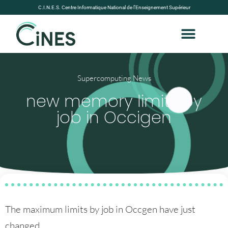
C.I.N.E.S. Centre Informatique National de l’Enseignement Supérieur
Supercomputing News
new memory limits by
job in Occigen
The maximum limits by job in Occgen have just
changed.