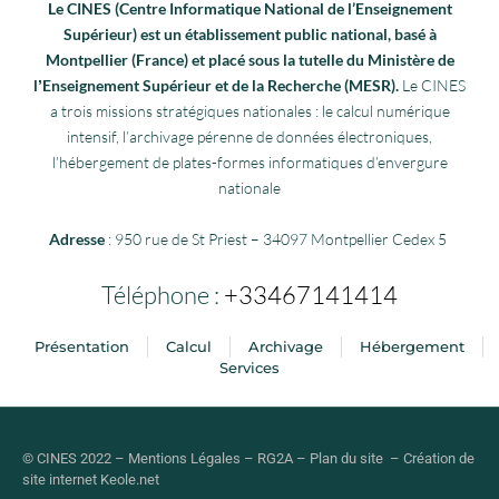
Le CINES (Centre Informatique National de l’Enseignement
Supérieur) est un établissement public national, basé à
Montpellier (France) et placé sous la tutelle du Ministère de
lʼEnseignement Supérieur et de la Recherche (MESR).
Le CINES
a trois missions stratégiques nationales : le calcul numérique
intensif, l’archivage pérenne de données électroniques,
l’hébergement de plates-formes informatiques d’envergure
nationale
Adresse
: 950 rue de St Priest – 34097 Montpellier Cedex 5
Téléphone :
+33467141414
Présentation
Calcul
Archivage
Hébergement
Services
© CINES 2022 –
Mentions Légales
–
RG2A
–
Plan du site
–
Création de
site internet
Keole.net