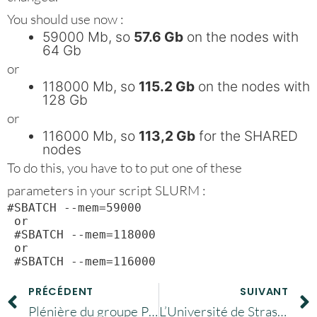
You should use now :
59000 Mb, so
57.6 Gb
on the nodes with
64 Gb
or
118000 Mb, so
115.2 Gb
on the nodes with
128 Gb
or
116000 Mb, so
113,2 Gb
for the SHARED
nodes
To do this, you have to to put one of these
parameters in your script SLURM :
#SBATCH --mem=59000

 or

 #SBATCH --mem=118000

 or

 #SBATCH --mem=116000
PRÉCÉDENT
SUIVANT
Plénière du groupe PIN le 12 septembre à Paris
L’Université de Strasbourg archive désormais au CINES