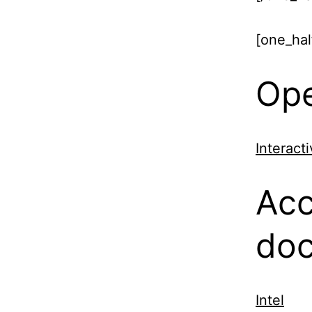
[one_half
Ope
Interact
Acc
doc
Intel