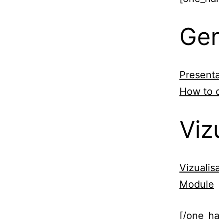
Gen
Presenta
How to 
Viz
Vizualis
Module
[/one_ha