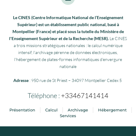
Le CINES (Centre Informatique National de l’Enseignement
Supérieur) est un établissement public national, basé à
Montpellier (France) et placé sous la tutelle du Ministère de
lʼEnseignement Supérieur et de la Recherche (MESR).
Le CINES
a trois missions stratégiques nationales : le calcul numérique
intensif, l’archivage pérenne de données électroniques,
l’hébergement de plates-formes informatiques d’envergure
nationale
Adresse
: 950 rue de St Priest – 34097 Montpellier Cedex 5
Téléphone :
+33467141414
Présentation
Calcul
Archivage
Hébergement
Services