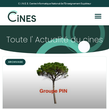
C.I.N.E.S. Centre Informatique National de l’Enseignement Supérieur
Toute l' Actualité du cines
ARCHIVAGE