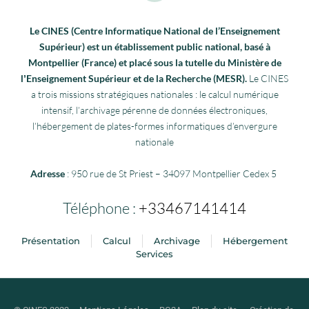
Le CINES (Centre Informatique National de l’Enseignement
Supérieur) est un établissement public national, basé à
Montpellier (France) et placé sous la tutelle du Ministère de
lʼEnseignement Supérieur et de la Recherche (MESR).
Le CINES
a trois missions stratégiques nationales : le calcul numérique
intensif, l’archivage pérenne de données électroniques,
l’hébergement de plates-formes informatiques d’envergure
nationale
Adresse
: 950 rue de St Priest – 34097 Montpellier Cedex 5
Téléphone :
+33467141414
Présentation
Calcul
Archivage
Hébergement
Services