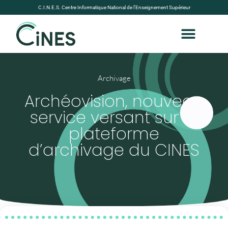
C.I.N.E.S. Centre Informatique National de l’Enseignement Supérieur
Archivage
Archéovision, nouveau
service versant sur la
plateforme
d’archivage du CINES