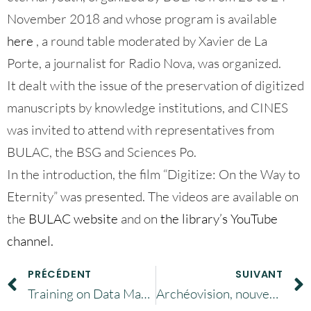
November 2018 and whose program is available
here
, a round table moderated by Xavier de La
Porte, a journalist for Radio Nova, was organized.
It dealt with the issue of the preservation of digitized
manuscripts by knowledge institutions, and CINES
was invited to attend with representatives from
BULAC, the BSG and Sciences Po.
In the introduction, the film “Digitize: On the Way to
Eternity” was presented. The videos are available on
the
BULAC website
and on
the library’s YouTube
channel.
PRÉCÉDENT
SUIVANT
Training on Data Management Plans (DMP)
Archéovision, nouveau service versant sur la plateforme d’archivage du CINES