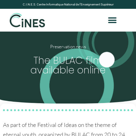
C.I.N.E.S. Centre Informatique National de l’Enseignement Supérieur
Preservation news
The BULAC film
available online
As part of the Festival of Ideas on the theme of
eternal youth, organized by BULAC from 20 to 24