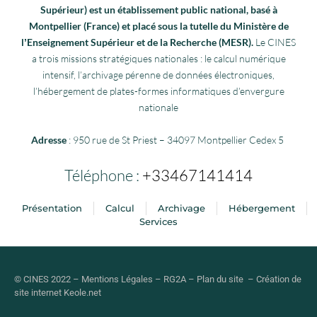
Supérieur) est un établissement public national, basé à
Montpellier (France) et placé sous la tutelle du Ministère de
lʼEnseignement Supérieur et de la Recherche (MESR).
Le CINES
a trois missions stratégiques nationales : le calcul numérique
intensif, l’archivage pérenne de données électroniques,
l’hébergement de plates-formes informatiques d’envergure
nationale
Adresse
: 950 rue de St Priest – 34097 Montpellier Cedex 5
Téléphone :
+33467141414
Présentation
Calcul
Archivage
Hébergement
Services
© CINES 2022 –
Mentions Légales
–
RG2A
–
Plan du site
–
Création de
site internet
Keole.net