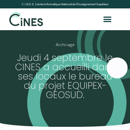
C.I.N.E.S. Centre Informatique National de l’Enseignement Supérieur
Archivage
Jeudi 4 septembre le
CINES a accueilli dans
ses locaux le bureau
du projet EQUIPEX-
GEOSUD.