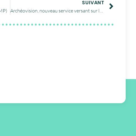
SUIVANT
DMP)
Archéovision, nouveau service versant sur la plateforme d’archivage du CINES