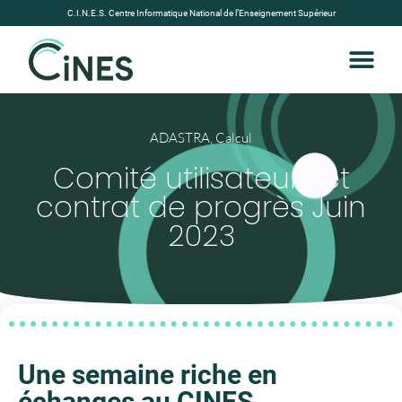
C.I.N.E.S. Centre Informatique National de l’Enseignement Supérieur
ADASTRA
,
Calcul
Comité utilisateurs et
contrat de progrès Juin
2023
Une semaine riche en
échanges au CINES