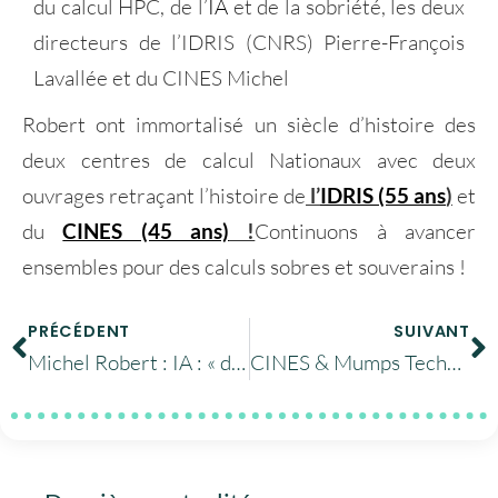
du calcul
HPC
, de l’
IA
et de la s
obriété
, les deux
directeurs de l’IDRIS (CNRS) Pierre-François
Lavallée et du CINES Michel
Robert ont immortalisé un siècle d’histoire des
deux centres de calcul Nationaux avec deux
ouvrages retraçant l’histoire de
l’
IDRIS (55 ans
)
et
du
CINES (45 ans)
!
Continuons à avancer
ensembles pour des calculs sobres et souverains !
PRÉCÉDENT
SUIVANT
Michel Robert : IA : « des mutations faites d’opportunités, de menaces et d’investissements privés massifs »
CINES & Mumps Technologies : l’accélération GPU et l’arithmétique mixte au centre d’un atelier de recherche