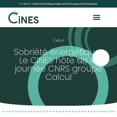
C.I.N.E.S. Centre Informatique National de l’Enseignement Supérieur
Calcul
Sobriété énergétique :
Le CINES hôte de la
journée CNRS groupe
Calcul