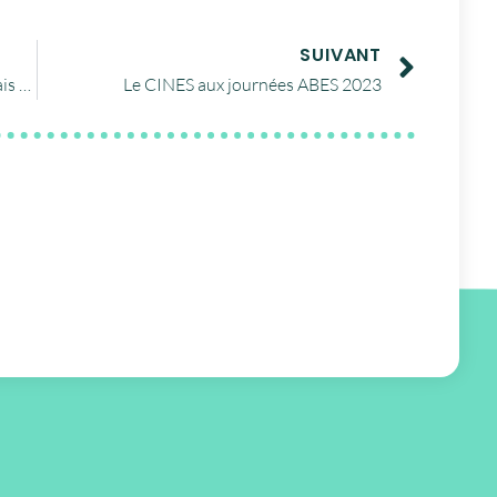
SUIVANT
Le Supercalculateur Adastra est désormais accessible aux chercheurs français et européens !
Le CINES aux journées ABES 2023