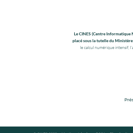
Le CINES (Centre Informatique Na
placé sous la tutelle du Ministè
le calcul numérique intensif,
Pré