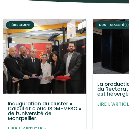
HÉBERGEMENT
NON CLASSIFIÉ(E)
La producti
du Rectorat
est hébergé
Inauguration du cluster «
LIRE L'ARTICL
Calcul et cloud ISDM-MESO »
de l’Université de
Montpellier.
LIRE L'ARTICLE »