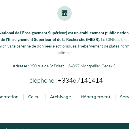
tional de l’Enseignement Supérieur) est un établissement public nationa
re de lʼEnseignement Supérieur et de la Recherche (MESR).
Le CINES a trois
 l’archivage pérenne de données électroniques, l’hébergement de plates-fo
nationale
Adresse
: 950 rue de St Priest – 34097 Montpellier Cedex 5
Téléphone :
+33467141414
sentation
Calcul
Archivage
Hébergement
Serv