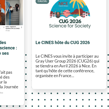
CALCUL
des
Le CINES hôte du CUG 2026
science :
e ses
Le CINES vous invite à participer au
Gray User Group 2026 (CUG26) qui
se tiendra en Avril 2026 à Nice. En
tant qu’hôte de cette conférence,
fait pas
organisée en France...
té des
ur la
 la Journée
..