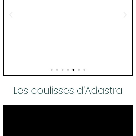
échelles de protéines membranaires
e
Présenté par : Nicolas Floquet
Voir la vidéo
Les coulisses d'Adastra