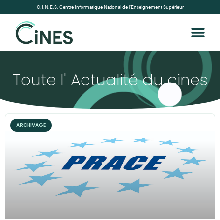
C.I.N.E.S. Centre Informatique National de l’Enseignement Supérieur
Toute l' Actualité du cines
ARCHIVAGE