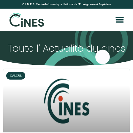
C.I.N.E.S. Centre Informatique National de l’Enseignement Supérieur
Toute l' Actualité du cines
CALCUL