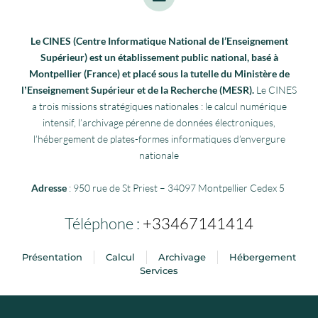
Le CINES (Centre Informatique National de l’Enseignement
Supérieur) est un établissement public national, basé à
Montpellier (France) et placé sous la tutelle du Ministère de
lʼEnseignement Supérieur et de la Recherche (MESR).
Le CINES
a trois missions stratégiques nationales : le calcul numérique
intensif, l’archivage pérenne de données électroniques,
l’hébergement de plates-formes informatiques d’envergure
nationale
Adresse
: 950 rue de St Priest – 34097 Montpellier Cedex 5
Téléphone :
+33467141414
Présentation
Calcul
Archivage
Hébergement
Services