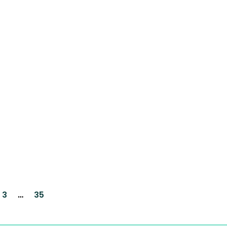
3
…
35