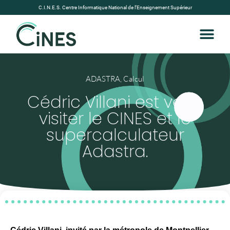
C.I.N.E.S. Centre Informatique National de l’Enseignement Supérieur
ADASTRA
,
Calcul
Cédric Villani est venu
visiter le CINES et le
supercalculateur
Adastra.